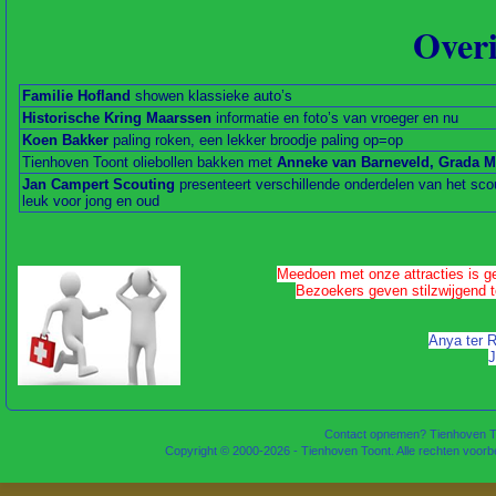
Overi
Familie Hofland
showen klassieke auto’s
Historische Kring Maarssen
informatie en foto’s van vroeger en nu
Koen Bakker
paling roken, een lekker broodje paling op=op
Tienhoven Toont oliebollen bakken met
Anneke van Barneveld, Grada M
Jan Campert Scouting
presenteert verschillende onderdelen van het sco
leuk voor jong en oud
Meedoen met onze
attracties is 
Bezoekers geven stilzwijgend 
Anya ter R
J
Contact opnemen? Tienhoven To
Copyright © 2000-2026 - Tienhoven Toont. Alle rechten voor