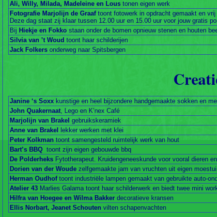
Ali, Willy, Milada, Madeleine en Lous
tonen eigen werk
Fotografie Marjolijn de Graaf
toont fotowerk in opdracht gemaakt en vrij
Deze dag staat zij klaar tussen 12.00 uur en 15.00 uur voor jouw gratis po
Bij
Hiekje en Fokko
staan onder de bomen opnieuw stenen en houten bee
Silvia van ’t Woud
toont haar schilderijen
Jack Folkers
onderweg naar Spitsbergen
Creat
Janine ‘s Soxx
kunstige en heel bijzondere handgemaakte sokken en m
John Quakernaat
, Lego en K’nex Café
Marjolijn van Brakel
gebruikskeramiek
Anne van Brakel
lekker werken met klei
Peter Kolkman
toont samengesteld ruimtelijk werk van hout
Bart’s BBQ
toont zijn eigen gebouwde bbq
De Polderheks
Fytotherapeut. Kruidengeneeskunde voor vooral dieren en
Dorien van der Woude
zelfgemaakte jam van vruchten uit eigen moestui
Herman Oudhof
toont industriële lampen gemaakt van gebruikte auto-on
Atelier 43
Marlies Galama toont haar schilderwerk en biedt twee mini wo
Hilfra van Hoegee en Wilma Bakker
decoratieve kransen
Ellis Norbart, Jeanet Schouten
vilten schapenvachten