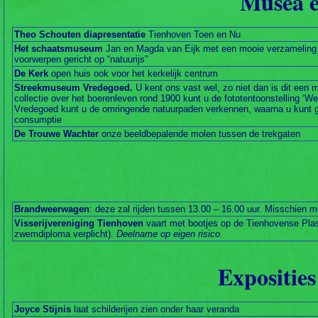
Musea e
Theo Schouten diapresentatie
Tienhoven Toen en Nu
Het schaatsmuseum
Jan en Magda van Eijk met een mooie verzameling 
voorwerpen gericht op “natuurijs”
De Kerk
open huis ook voor het kerkelijk centrum
Streekmuseum Vredegoed.
U kent ons vast wel, zo niet dan is dit e
collectie over het boerenleven rond 1900 kunt u de fototentoonstelling ‘W
Vredegoed kunt u de omringende natuurpaden verkennen, waarna u kunt ge
consumptie
De Trouwe Wachter
onze beeldbepalende molen tussen de trekgaten
Brandweerwagen
: deze zal rijden tussen 13.00 – 16.00 uur. Misschien m
Visserijvereniging Tienhoven
vaart met bootjes op de Tienhovense Plas
zwemdiploma verplicht).
Deelname op eigen risico
Expositie
Joyce Stijnis
laat schilderijen zien onder haar veranda