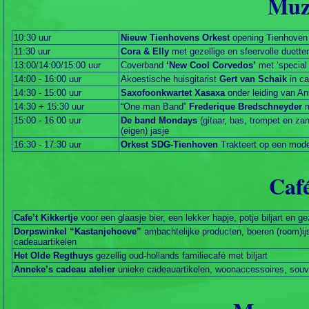
Muz
10:30 uur
Nieuw Tienhovens Orkest
opening Tienhoven
11:30 uur
Cora & Elly
met gezellige en sfeervolle duette
13:00/14:00/15:00 uur
Coverband
‘New Cool Corvedos’
met ‘special
14:00 - 16:00 uur
Akoestische huisgitarist
Gert van Schaik
in caf
14:30 - 15:00 uur
Saxofoonkwartet Xasaxa
onder leiding van An
14:30 + 15:30 uur
“One man Band”
Frederique Bredschneyder
m
15:00 - 16:00 uur
De band Mondays
(gitaar, bas, trompet en za
(eigen) jasje
16:30 - 17:30 uur
Orkest SDG-Tienhoven
Trakteert op een mod
Café
Cafe’t Kikkertje
voor een glaasje bier, een lekker hapje, potje biljart en gez
Dorpswinkel “Kastanjehoeve”
ambachtelijke producten, boeren (room)i
cadeauartikelen
Het Olde Regthuys
gezellig oud-hollands familiecafé met biljart
Anneke’s cadeau atelier
unieke cadeauartikelen, woonaccessoires, souv