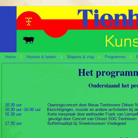
Home
Historie & heden
Wapens & vlag
Programma
B
Het programma
Onderstaand het p
r
10.30 uur
Openingsconcert door Nieuw Tienhovens Orkest NTO
10.30 uur -16.00 uur
Bezichtigingen, muziek en andere activiteiten bij d
16.30 uur
Korte toespraak door wethouder Frank van Liempdt
gevolgd door
Concert van Orkest SDG Tienhoven
17.30 uur
Buffetmaaltijd bij Streekmuseum Vredegoed