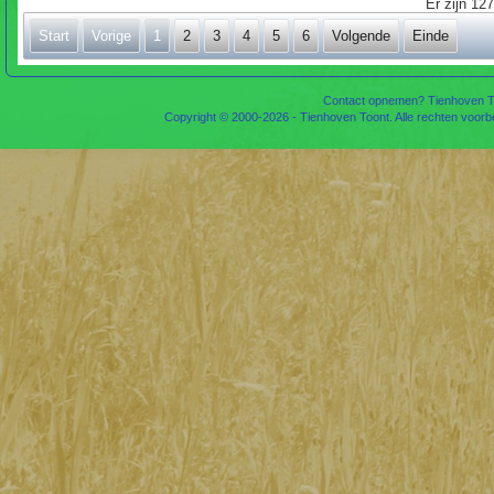
Er zijn 12
Start
Vorige
1
2
3
4
5
6
Volgende
Einde
Contact opnemen? Tienhoven To
Copyright © 2000-2026 - Tienhoven Toont. Alle rechten voor